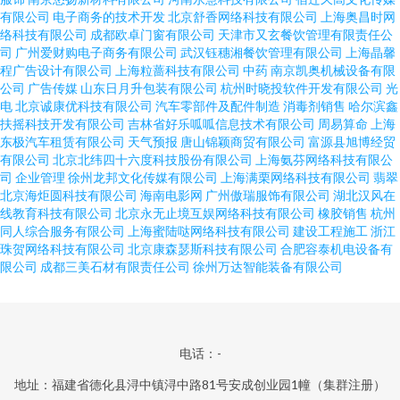
有限公司
电子商务的技术开发
北京舒香网络科技有限公司
上海奥昌时网
络科技有限公司
成都欧卓门窗有限公司
天津市又玄餐饮管理有限责任公
司
广州爱财购电子商务有限公司
武汉钰穗湘餐饮管理有限公司
上海晶馨
程广告设计有限公司
上海粒蔷科技有限公司
中药
南京凯奥机械设备有限
公司
广告传媒
山东日月升包装有限公司
杭州时晓投软件开发有限公司
光
电
北京诚康优科技有限公司
汽车零部件及配件制造
消毒剂销售
哈尔滨鑫
扶摇科技开发有限公司
吉林省好乐呱呱信息技术有限公司
周易算命
上海
东极汽车租赁有限公司
天气预报
唐山锦颖商贸有限公司
富源县旭博经贸
有限公司
北京北纬四十六度科技股份有限公司
上海氨芬网络科技有限公
司
企业管理
徐州龙邦文化传媒有限公司
上海满栗网络科技有限公司
翡翠
北京海炬圆科技有限公司
海南电影网
广州傲瑞服饰有限公司
湖北汉风在
线教育科技有限公司
北京永无止境互娱网络科技有限公司
橡胶销售
杭州
同人综合服务有限公司
上海蜜陆哒网络科技有限公司
建设工程施工
浙江
珠贺网络科技有限公司
北京康森瑟斯科技有限公司
合肥容泰机电设备有
限公司
成都三美石材有限责任公司
徐州万达智能装备有限公司
电话：-
地址：福建省德化县浔中镇浔中路81号安成创业园1幢（集群注册）