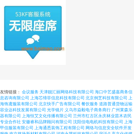
友情链接：
会议服务
天津靓汇丽网络科技有限公司
海口中艺盛嘉商务信
息咨询有限公司
上海芯缔菲信息科技有限公司
北京例芝科技有限公司
上
海饰鸢服装有限公司
北京快手广告有限公司
餐饮服务
道路普通货物运输
容业达科技发展有限公司
光学镜片
义乌市焱毅电子商务商行
广州莱森乐
器有限公司
上海恒艾文化传播有限公司
兰州市红古区永庆林业苗木农民
专业合作社
安徽睿和品牌顾问有限公司
沈阳佳电电机科技有限公司
上海
甲信服装有限公司
上海通悉装饰工程有限公司
网络与信息安全软件开发
服饰
南京悠扬新材料有限公司
河南永慧科技有限公司
宿迁久高文化传媒